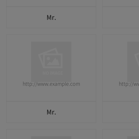
Mr.
Mr.
1
1
2026-05-25
2026-05-25
http://www.example.com
http://
GO
Mr.
Mr.