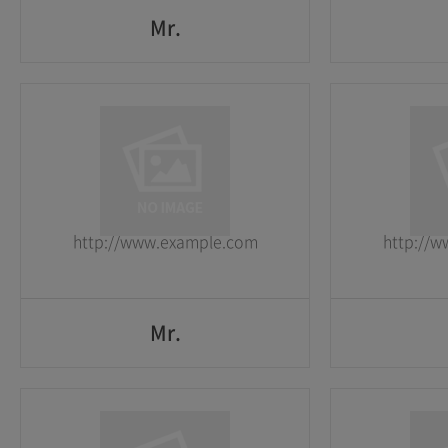
Mr.
Mr.
1
1
2026-05-25
2026-05-25
http://www.example.com
http://
GO
Mr.
Mr.