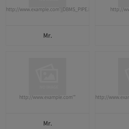
http://www.example.com'||DBMS_PIPE.RECEIVE_MESSAGE(CH
http://
GO
Mr.
Mr.
1
1
2026-05-25
2026-05-25
http://www.example.com'"
http://www.e
GO
Mr.