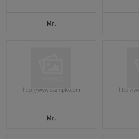
Mr.
Mr.
1
1
2026-05-25
2026-05-25
http://www.example.com
http://
GO
Mr.