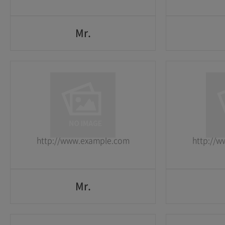
Mr.
Mr.
1
1
2026-05-25
2026-05-25
http://www.example.com
http://
GO
Mr.