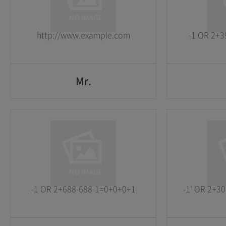
2026-05-25
2026-05-25
http://www.example.com
-1 OR 2+3
GO
Mr.
Mr.
1
1
2026-05-25
2026-05-25
-1 OR 2+688-688-1=0+0+0+1
-1' OR 2+30
GO