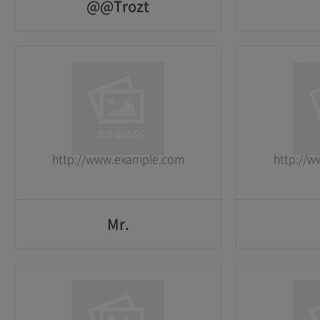
@@Trozt
@@Trozt
1
1
2026-05-25
2026-05-25
http://www.example.com
http://
GO
Mr.
Mr.
1
1