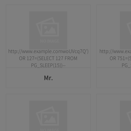
Mr.
1
1
2026-05-25
2026-05-25
http://www.example.comwoUVcq7Q')
http://www.ex
GO
OR 127=(SELECT 127 FROM
OR 751=(
PG_SLEEP(15))--
PG_S
Mr.
Mr.
1
1
2026-05-25
2026-05-25