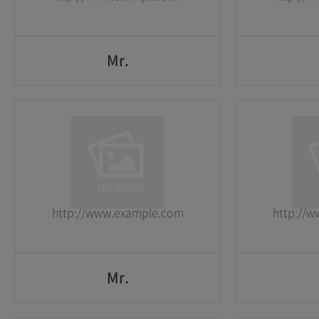
GO
Mr.
Mr.
1
1
2026-05-25
2026-05-25
http://www.example.com
http://
GO
Mr.