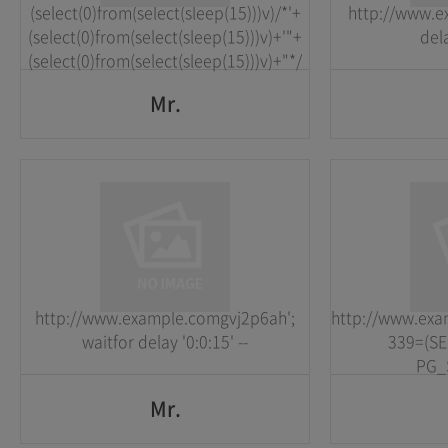
(select(0)from(select(sleep(15)))v)/*'+
http://www.e
GO
(select(0)from(select(sleep(15)))v)+'"+
dela
(select(0)from(select(sleep(15)))v)+"*/
Mr.
Mr.
1
1
2026-05-25
2026-05-25
http://www.example.comgvj2p6ah';
http://www.ex
GO
waitfor delay '0:0:15' --
339=(S
PG_S
Mr.