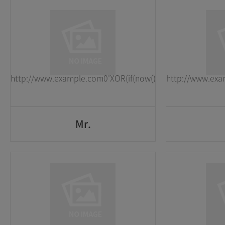
Mr.
1
1
2026-05-25
2026-05-25
http://www.example.com0'XOR(if(now()=sysdate(),sleep(15
http://www.exa
GO
Mr.
Mr.
1
1
2026-05-25
2026-05-25