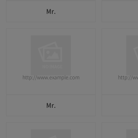
Mr.
Mr.
1
1
2026-05-25
2026-05-25
http://www.example.com
http://
GO
Mr.
Mr.