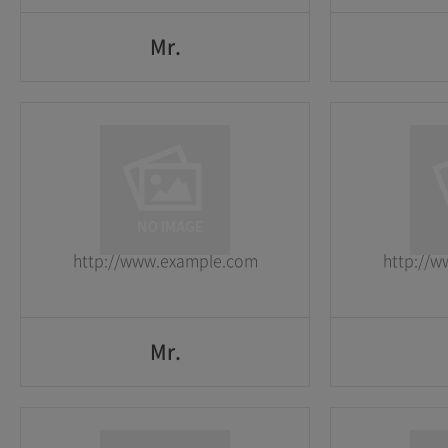
Mr.
Mr.
1
1
2026-05-25
2026-05-25
http://www.example.com
http://
GO
Mr.
Mr.